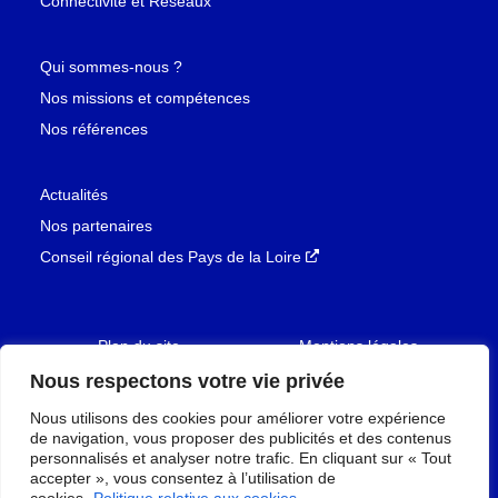
Connectivité et Réseaux
Qui sommes-nous ?
Nos missions et compétences
Nos références
Actualités
Nos partenaires
Conseil régional des Pays de la Loire
Nouvelle fenêtre
Plan du site
Mentions légales
Nous respectons votre vie privée
Politique de confidentialité
Nous utilisons des cookies pour améliorer votre expérience
Accessibilité : partiellement
de navigation, vous proposer des publicités et des contenus
Mon consentement
conforme
personnalisés et analyser notre trafic. En cliquant sur « Tout
accepter », vous consentez à l’utilisation de