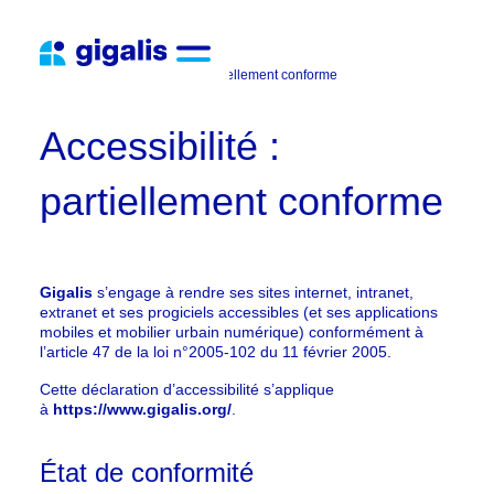
Aller
au
menu
Gigalis
Accessibilité : partiellement conforme
de
navigation
Aller
Accessibilité :
au
contenu
partiellement conforme
Aller
au
pied
de
page
Gigalis
s’engage à rendre ses sites internet, intranet,
extranet et ses progiciels accessibles (et ses applications
mobiles et mobilier urbain numérique) conformément à
l’article 47 de la loi n°2005-102 du 11 février 2005.
Cette déclaration d’accessibilité s’applique
à
https://www.gigalis.org/
.
État de conformité